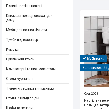
Полиці настінні навісні
Книжкові полиці, стелажі для
дому
Меблі для ванної кімнати
Тумби під телевізор
Комоди
–16%
Приліжкові тумби
Залишилось 25 
Комп'ютерні та письмові столи
Столи журнальні
Туалетні столики для макіяжу
20031
Столи і стільці обідні
Настільна роз
Полиці з нату
Шафи та пенали