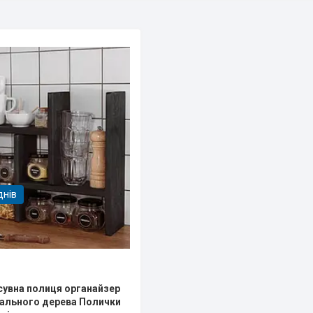
днів
сувна полиця органайзер
рального дерева Полички