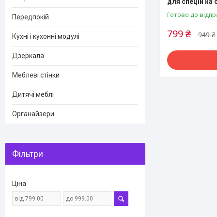
для спецій на 
Готово до відпр
Передпокій
799 ₴
949 ₴
Кухні і кухонні модулі
Дзеркала
Меблеві стінки
Дитячі меблі
Органайзери
Фільтри
Ціна