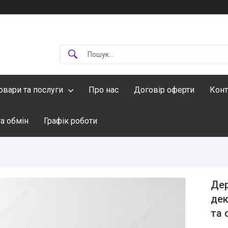
овари та послуги
Про нас
Договір оферти
Конт
а обмін
Графік роботи
Дер
дек
та 