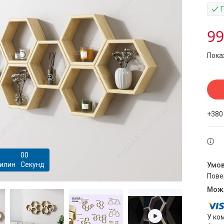
99
Пока
+380
0
0
илин
Секунд
пов
У ко