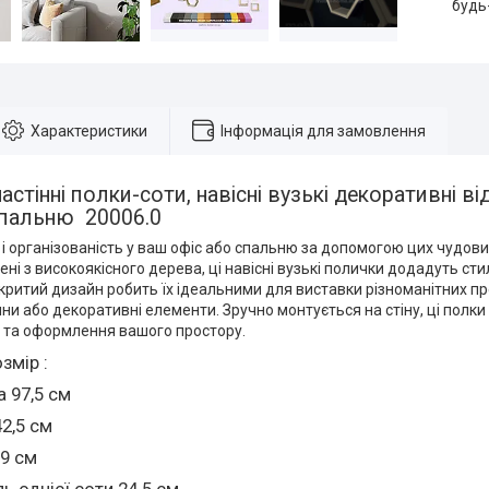
будь
Характеристики
Інформація для замовлення
астінні полки-соти, навісні вузькі декоративні ві
спальню 20006.0
 організованість у ваш офіс або спальню за допомогою цих чудови
лені з високоякісного дерева, ці навісні вузькі полички додадуть с
відкритий дизайн робить їх ідеальними для виставки різноманітних пр
ини або декоративні елементи. Зручно монтується на стіну, ці полк
я та оформлення вашого простору.
змір :
 97,5 см
2,5 см
 9 см
ь однієї соти 24.5 см