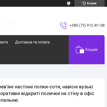
Кошик
+380 (73) 912-81-08
акти
Доставка та оплата
Кошик
ев'яні настінні полки-соти, навісні вузькі
оративні відкриті полички на стіну в офіс
спальню