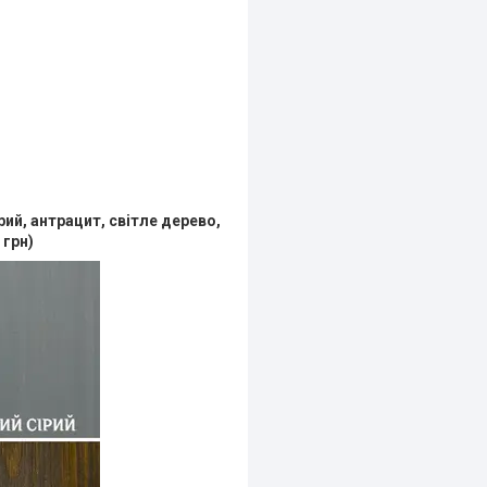
рий, антрацит, світле дерево,
 грн)