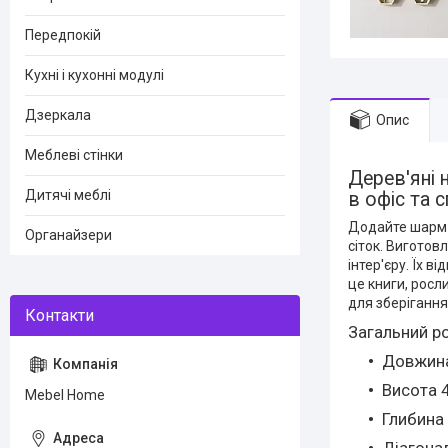
Передпокій
Кухні і кухонні модулі
Дзеркала
Опис
Меблеві стінки
Дерев'яні н
Дитячі меблі
в офіс та 
Додайте шарм і
Органайзери
сіток. Виготов
інтер'єру. Їх 
це книги, росл
для зберіганн
Загальний ро
Довжина
Висота 4
Mebel Home
Глибина
Діагонал