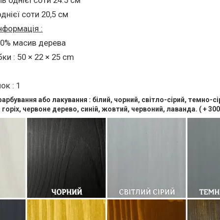
днієї соти 20,5 см
нформація :
100% масив дерева
ки : 50 × 22 × 25 cm
ок : 1
арбування або лакування : білий, чорний, світло-сірий, темно-сі
горіх, червоне дерево, синій, жовтий, червоний, лаванда. ( + 300