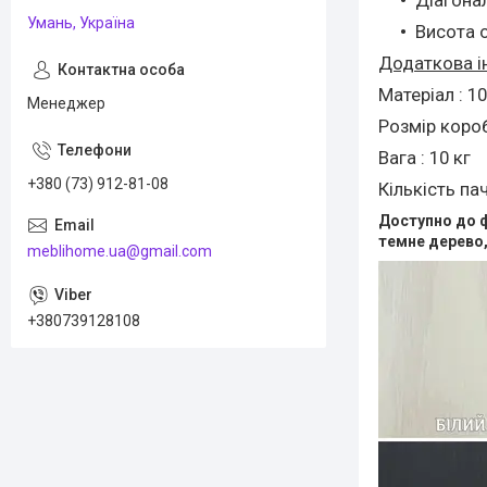
Умань, Україна
Висота о
Додаткова і
Матеріал : 
Менеджер
Розмір короб
Вага : 10 кг
+380 (73) 912-81-08
Кількість пач
Доступно до ф
темне дерево, 
meblihome.ua@gmail.com
+380739128108