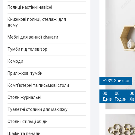
Полиці настінні навісні
Книжкові полиці, стелажі для
дому
Меблі для ванної кімнати
Тумби під телевізор
Комоди
Приліжкові тумби
–23%
Комп'ютерні та письмові столи
0
0
0
0
0
0
Столи журнальні
Днів
Годин
Хв
Туалетні столики для макіяжу
Столи і стільці обідні
Шафи та пенали