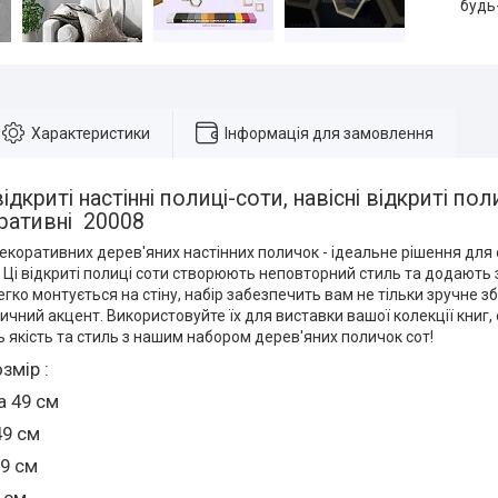
будь
Характеристики
Інформація для замовлення
ідкриті настінні полиці-соти, навісні відкриті пол
ративні 20008
декоративних дерев'яних настінних поличок - ідеальне рішення для 
і. Ці відкриті полиці соти створюють неповторний стиль та додають
гко монтується на стіну, набір забезпечить вам не тільки зручне з
ичний акцент. Використовуйте їх для виставки вашої колекції книг,
ь якість та стиль з нашим набором дерев'яних поличок сот!
змір :
 49 см
49 см
 9 см
 см