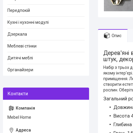
Передпокій
Кухні і кухонні модулі
Дзеркала
Опис
Меблеві стінки
Дерев'яні в
Дитячі меблі
штук, деко
Набір з трьох 
Органайзери
якому інтер'єр
приміщення. Ле
створити естет
рослин. Оберіт
Загальний ро
Довжина
Висота 
Mebel Home
Глибина
Грань 14