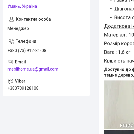
Умань, Україна
Діагонал
Висота о
Додаткова і
Менеджер
Матеріал : 
Розмір короб
+380 (73) 912-81-08
Вага : 1,6 кг
Кількість пач
meblihome.ua@gmail.com
Доступно до ф
темне дерево, 
+380739128108