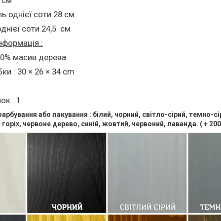
ь однієї соти 28 см
днієї соти 24,5 см
нформація :
100% масив дерева
ки : 30 × 26 × 34 cm
ок : 1
арбування або лакування : білий, чорний, світло-сірий, темно-сі
горіх, червоне дерево, синій, жовтий, червоний, лаванда. ( + 200