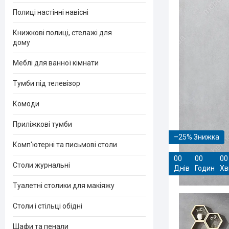
Полиці настінні навісні
Книжкові полиці, стелажі для
дому
Меблі для ванної кімнати
Тумби під телевізор
Комоди
Приліжкові тумби
–25%
Комп'ютерні та письмові столи
0
0
0
0
0
0
Столи журнальні
Днів
Годин
Хв
Туалетні столики для макіяжу
Столи і стільці обідні
Шафи та пенали