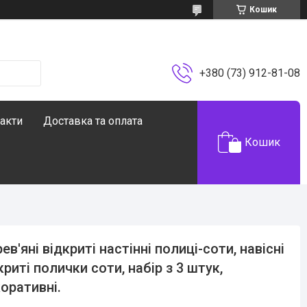
Кошик
+380 (73) 912-81-08
акти
Доставка та оплата
Кошик
ев'яні відкриті настінні полиці-соти, навісні
криті полички соти, набір з 3 штук,
оративні.