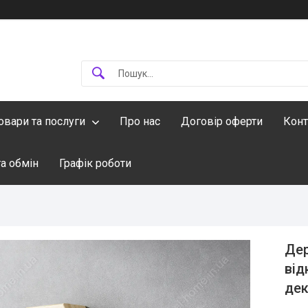
овари та послуги
Про нас
Договір оферти
Конт
а обмін
Графік роботи
Дер
від
дек