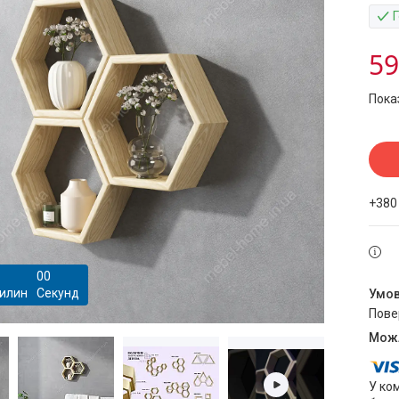
59
Пока
+380
0
0
илин
Секунд
пов
У ко