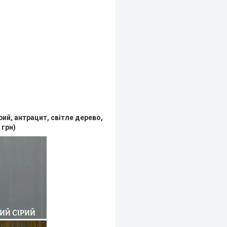
рий, антрацит, світле дерево,
 грн)