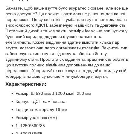
Бажаєте, щоб ваше взуття було акуратно сховане, але все ще
легко доступне? Ця полиця - оптимальне рішення для вашої
передпокою. Ця сучасна міні-тумба для взуття виготовлена із
високоякісного ЛДСП, забезпечуючи міцність та довговічність.
Її стильний дизайн та компактні розміри ідеально впишуться у
будь-який коридор, додаючи функціональність та
елегантність. Кожне відділення здатне вмістити кілька пар
взуття, дозволяючи легко організувати колекцію. Закритий тип
забезпечує захист взуття від пилу та зберігає його у
відмінному стані. Простота складання та практичність роблять
цю взуттєву полицю відмінним доповненням до вашої
передпокою. Упорядкуйте своє взуття та додайте стиль у свій
коридор із нашою сучасною міні-тумбою для взуття.
Характеристики:
Розмір: Ш 590 мм/В 1200 мм/Г 280 мм
Корпус : ДСП ламінована
Товщина матеріалу:16 мм
Розмір упаковок (мм):
1. 1250*560*85
2. 630*385*65