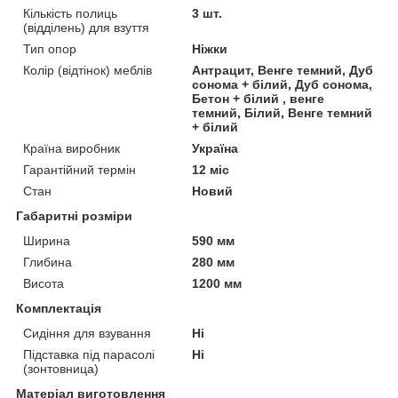
Кількість полиць
3 шт.
(відділень) для взуття
Тип опор
Ніжки
Колір (відтінок) меблів
Антрацит, Венге темний, Дуб
сонома + білий, Дуб сонома,
Бетон + білий , венге
темний, Білий, Венге темний
+ білий
Країна виробник
Україна
Гарантійний термін
12 міс
Стан
Новий
Габаритні розміри
Ширина
590 мм
Глибина
280 мм
Висота
1200 мм
Комплектація
Сидіння для взування
Ні
Підставка під парасолі
Ні
(зонтовница)
Матеріал виготовлення