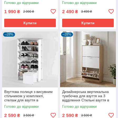
для взуття збоку в коридор
взуттєва полиця для дому на
Готово до відправки
Готово до відправки
7 осередків
1 990
2 490
₴
₴
2 990 ₴
3 499 ₴
Купити
Купити
–28%
–28%
Взуттєва полиця з висувним
Дизайнерська вертикальна
стільчиком у комплекті,
тумбочка для взуття на 3
стелаж для взуття в
відділення Стильні взуття в
передпокій з 6 полицями з
передпокій
Готово до відправки
Готово до відправки
ЛДСП
2 590
2 590
₴
₴
3 590 ₴
3 590 ₴