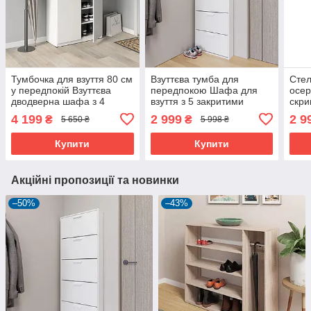
Тумбочка для взуття 80 см
Взуттєва тумба для
Стел
у передпокій Взуттєва
передпокою Шафа для
осер
дводверна шафа з 4
взуття з 5 закритими
скри
закритими полицями і 2
відділеннями
в пе
4 199
2 999
2 9
₴
₴
5 650 ₴
5 998 ₴
висувними шухлядами
поли
Купити
Купити
Акційні пропозиції та новинки
–50%
–43%