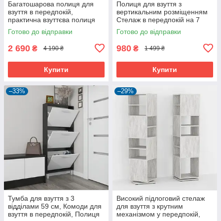
Багатошарова полиця для
Полиця для взуття з
взуття в передпокій,
вертикальним розміщенням
практична взуттєва полиця
Стелаж в передпокій на 7
на 20 відділень в
секцій
Готово до відправки
Готово до відправки
роздягальню з ЛДСП
2 690
980
₴
₴
4 190 ₴
1 499 ₴
Купити
Купити
–33%
–29%
Тумба для взуття з 3
Високий підлоговий стелаж
відділами 59 см, Комоди для
для взуття з крутним
взуття в передпокій, Полиця
механізмом у передпокій,