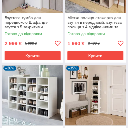
Взуттєва тумба для
Містка полиця етажерка для
передпокою Шафа для
взуття в передпокій, взуттєва
взуття з 5 закритими
полиця з 4 відділеннями та
відділеннями
тримачем для парасольки в
Готово до відправки
Готово до відправки
будинок
2 999
1 990
₴
₴
5 998 ₴
3 499 ₴
Купити
Купити
–36%
–35%