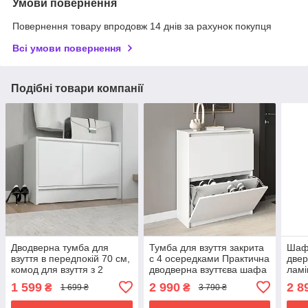
Умови повернення
Повернення товару впродовж 14 днів за рахунок покупця
Всі умови повернення
Подібні товари компанії
Дводверна тумба для
Тумба для взуття закрита
Шафа
взуття в передпокій 70 см,
c 4 осередками Практична
двер
комод для взуття з 2
дводверна взуттєва шафа
ламі
осередками, Взуттєва
з Ламінованого ДСП
для 
1 599
2 990
2 8
₴
₴
1 699 ₴
3 790 ₴
шафа з в квартиру
руч