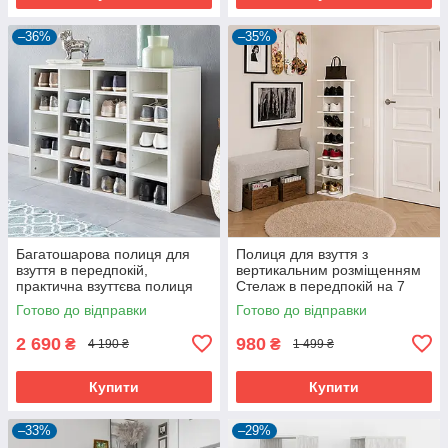
–36%
–35%
Багатошарова полиця для
Полиця для взуття з
взуття в передпокій,
вертикальним розміщенням
практична взуттєва полиця
Стелаж в передпокій на 7
на 20 відділень в
секцій
Готово до відправки
Готово до відправки
роздягальню з ЛДСП
2 690
980
₴
₴
4 190 ₴
1 499 ₴
Купити
Купити
–33%
–29%