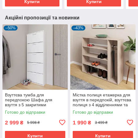
Купити
Купити
Акційні пропозиції та новинки
–50%
–43%
Взуттєва тумба для
Містка полиця етажерка для
передпокою Шафа для
взуття в передпокій, взуттєва
взуття з 5 закритими
полиця з 4 відділеннями та
відділеннями
тримачем для парасольки в
Готово до відправки
Готово до відправки
будинок
2 999
1 990
₴
₴
5 998 ₴
3 499 ₴
Купити
Купити