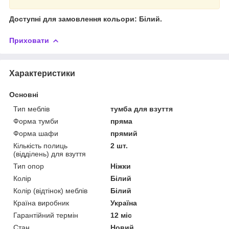
Доступні для замовлення кольори: Білий.
Приховати
Характеристики
Основні
Тип меблів
тумба для взуття
Форма тумби
пряма
Форма шафи
прямий
Кількість полиць
2 шт.
(відділень) для взуття
Тип опор
Ніжки
Колір
Білий
Колір (відтінок) меблів
Білий
Країна виробник
Україна
Гарантійний термін
12 міс
Стан
Новий