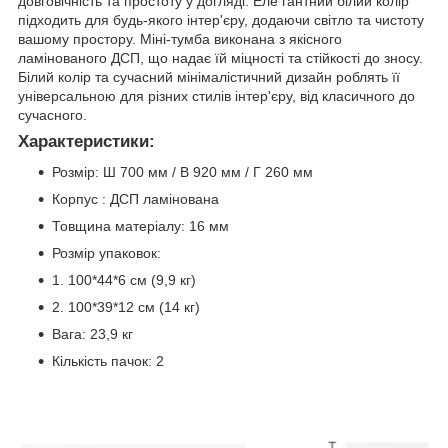
довговічність та простоту у догляді. Еле гантний білий колір
підходить для будь-якого інтер'єру, додаючи світло та чистоту
вашому простору. Міні-тумба виконана з якісного
ламінованого ДСП, що надає їй міцності та стійкості до зносу.
Білий колір та сучасний мінімалістичний дизайн роблять її
універсальною для різних стилів інтер'єру, від класичного до
сучасного.
Характеристики:
Розмір: Ш 700 мм / В 920 мм / Г 260 мм
Корпус : ДСП ламінована
Товщина матеріалу: 16 мм
Розмір упаковок:
1. 100*44*6 см (9,9 кг)
2. 100*39*12 см (14 кг)
Вага: 23,9 кг
Кількість пачок: 2