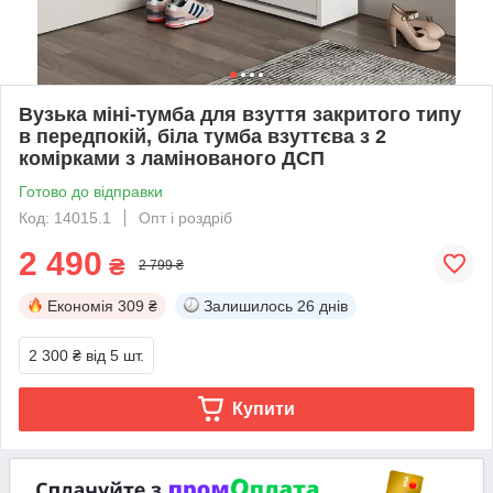
Вузька міні-тумба для взуття закритого типу
в передпокій, біла тумба взуттєва з 2
комірками з ламінованого ДСП
Готово до відправки
Код: 14015.1
Опт і роздріб
2 490
₴
2 799 ₴
Економія
309 ₴
Залишилось
26 днів
2 300 ₴
від 5 шт.
Купити