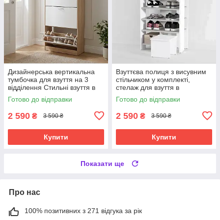
Дизайнерська вертикальна
Взуттєва полиця з висувним
тумбочка для взуття на 3
стільчиком у комплекті,
відділення Стильні взуття в
стелаж для взуття в
передпокій
передпокій з 6 полицями з
Готово до відправки
Готово до відправки
ЛДСП
2 590
2 590
₴
₴
3 590 ₴
3 590 ₴
Купити
Купити
Показати ще
Про нас
100% позитивних з 271 відгука за рік