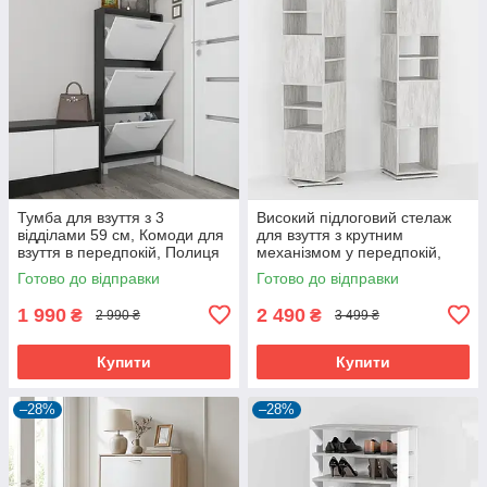
Тумба для взуття з 3
Високий підлоговий стелаж
відділами 59 см, Комоди для
для взуття з крутним
взуття в передпокій, Полиця
механізмом у передпокій,
для взуття збоку в коридор
взуттєва полиця для дому на
Готово до відправки
Готово до відправки
7 осередків
1 990
2 490
₴
₴
2 990 ₴
3 499 ₴
Купити
Купити
–28%
–28%