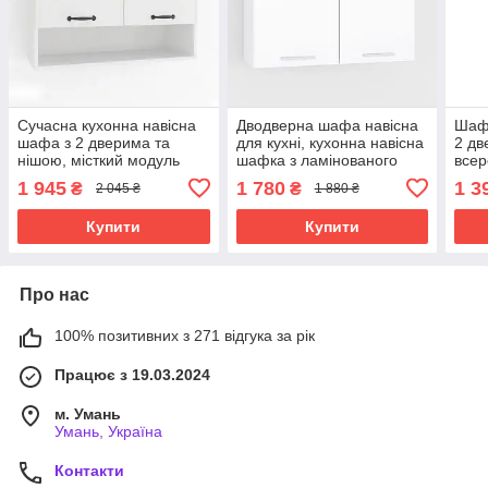
Сучасна кухонна навісна
Дводверна шафа навісна
Шафа
шафа з 2 дверима та
для кухні, кухонна навісна
2 дв
нішою, місткий модуль
шафка з ламінованого
всер
для кухні
ДСП з 2 комірками
наві
1 945
1 780
1 3
₴
₴
2 045 ₴
1 880 ₴
осер
збер
Купити
Купити
Про нас
100% позитивних з 271 відгука за рік
Працює з 19.03.2024
м. Умань
Умань, Україна
Контакти