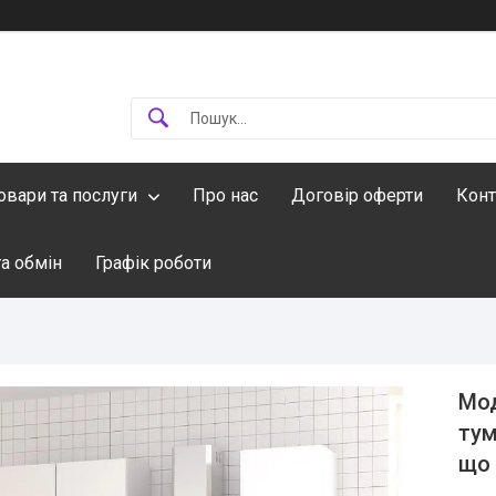
овари та послуги
Про нас
Договір оферти
Конт
а обмін
Графік роботи
Мод
тум
що 