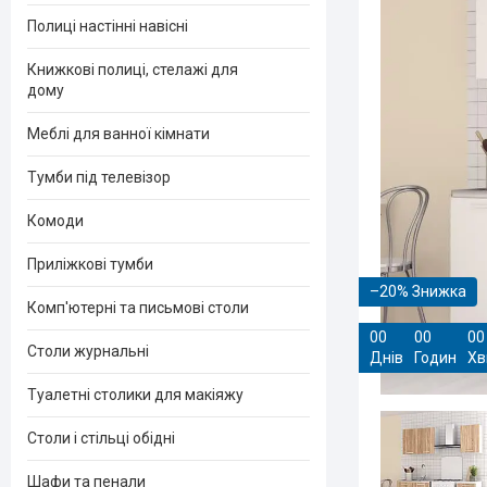
Полиці настінні навісні
Книжкові полиці, стелажі для
дому
Меблі для ванної кімнати
Тумби під телевізор
Комоди
Приліжкові тумби
–20%
Комп'ютерні та письмові столи
0
0
0
0
0
0
Столи журнальні
Днів
Годин
Хв
Туалетні столики для макіяжу
Столи і стільці обідні
Шафи та пенали