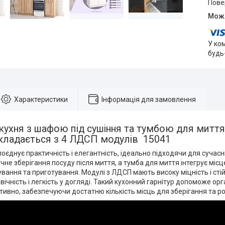
пов
У ко
будь
Характеристики
Інформація для замовлення
ухня з шафою під сушіння та тумбою для миття,
кладається з 4 ЛДСП модулів 15041
оєднує практичність і елегантність, ідеально підходячи для сучасни
чне зберігання посуду після миття, а тумба для миття інтегрує мі
вання та приготування. Модулі з ЛДСП мають високу міцність і стій
вічність і легкість у догляді. Такий кухонний гарнітур допоможе орга
ивно, забезпечуючи достатню кількість місць для зберігання та ро