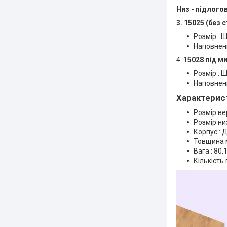
Низ - підлого
3. 15025 (без 
Розмір : Ш
Наповнен
4.
15028 під ми
Розмір : Ш
Наповнен
Характерис
Розмір ве
Розмір ни
Корпус : 
Товщина м
Вага : 80,1
Кількість 