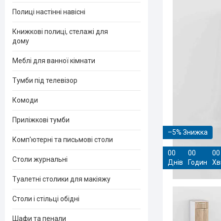
Полиці настінні навісні
Книжкові полиці, стелажі для
дому
Меблі для ванної кімнати
Тумби під телевізор
Комоди
Приліжкові тумби
–5%
Комп'ютерні та письмові столи
0
0
0
0
0
0
Столи журнальні
Днів
Годин
Хв
Туалетні столики для макіяжу
Столи і стільці обідні
Шафи та пенали