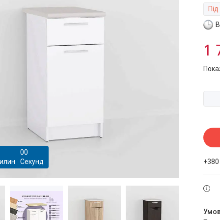
Під
В
1 
Пока
0
0
илин
Секунд
+380