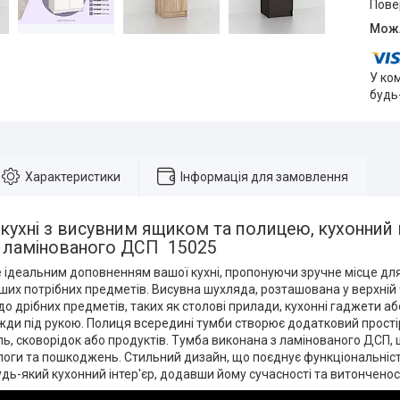
пов
У ко
будь
Характеристики
Інформація для замовлення
кухні з висувним ящиком та полицею, кухонний 
 з ламінованого ДСП 15025
 ідеальним доповненням вашої кухні, пропонуючи зручне місце для
ших потрібних предметів. Висувна шухляда, розташована у верхній 
до дрібних предметів, таких як столові прилади, кухонні гаджети 
жди під рукою. Полиця всередині тумби створює додатковий простір
ль, сковорідок або продуктів. Тумба виконана з ламінованого ДСП, щ
ологи та пошкоджень. Стильний дизайн, що поєднує функціональність
дь-який кухонний інтер'єр, додавши йому сучасності та витонченост