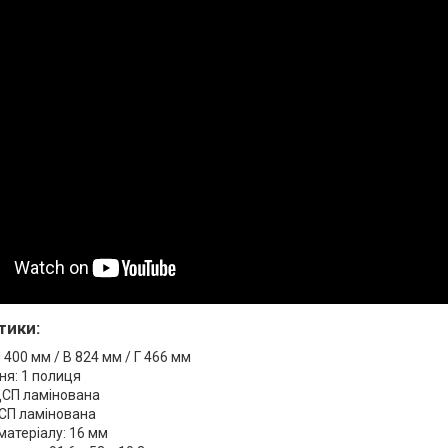
тики:
 400 мм / В 824 мм / Г 466 мм
ня: 1 полиця
ДСП ламінована
ДСП ламінована
атеріалу: 16 мм