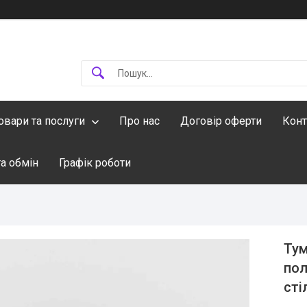
овари та послуги
Про нас
Договір оферти
Конт
а обмін
Графік роботи
Тум
пол
сті