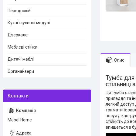
Передпокій
Кухні і кухонні модулі
Дзеркала
Меблеві стінки
Дитячі меблі
Опис
Органайзери
Тумба для 
стільниці
Ця тумба стане
приладдя та ін
легкий доступ 
тримати їх зав
посуду, кастру
Mebel Home
стійкість до в
впишеться в бу