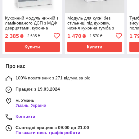
Кухонний модуль нижній з
Модуль для кухні без
Тумб
ламінованого ДСП з МДФ
стільниці під духовку,
вису
дверцятами, кухонна
нижня кухонна тумба з
поли
тумба з полицею без
висувним ящиком з
моду
2 385
1 470
1 7
₴
₴
2 585 ₴
1 570 ₴
стільниці
ламінованого ДСП
стіл
ДСП
Купити
Купити
Про нас
100% позитивних з 271 відгука за рік
Працює з 19.03.2024
м. Умань
Умань, Україна
Контакти
Сьогодні працює з 09:00 до 21:00
Показати весь графік роботи