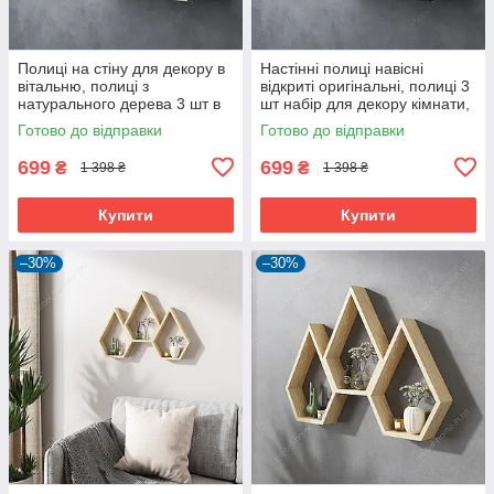
Полиці на стіну для декору в
Настінні полиці навісні
вітальню, полиці з
відкриті оригінальні, полиці 3
натурального дерева 3 шт в
шт набір для декору кімнати,
комплекті, настінні полиці в
полички на стіну
Готово до відправки
Готово до відправки
будинок
699
699
₴
₴
1 398 ₴
1 398 ₴
Купити
Купити
–30%
–30%