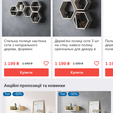
Стильна полиця настінна
Дерев'яні полиці соти 3 шт
Поли
соти з натурального
на стіну, навісні полиці
дере
дерева, формені
оригінальні для декору в
поли
оригінальні полиці на стіну
офіс, декоративні пано
деко
в спальню
стін
1 199
1 199
1 1
₴
₴
1 349 ₴
1 399 ₴
Купити
Купити
Акційні пропозиції та новинки
Топ
–50%
Топ
–50%