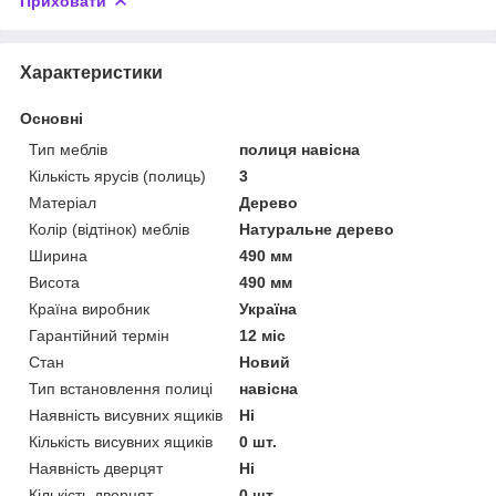
Приховати
Характеристики
Основні
Тип меблів
полиця навісна
Кількість ярусів (полиць)
3
Матеріал
Дерево
Колір (відтінок) меблів
Натуральне дерево
Ширина
490 мм
Висота
490 мм
Країна виробник
Україна
Гарантійний термін
12 міс
Стан
Новий
Тип встановлення полиці
навісна
Наявність висувних ящиків
Ні
Кількість висувних ящиків
0 шт.
Наявність дверцят
Ні
Кількість дверцят
0 шт.