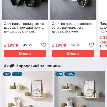
Оригінальні полиці соти з
Стильна полиця настінна
Поли
дерева, інтер'єрна полиця
соти з натурального
деко
для декору кімнати,
дерева, формені
поли
полиця для книг настінна
оригінальні полиці на стіну
відк
1 3
98 см
в спальню
ком
1 199
1 199
₴
₴
1 499 ₴
1 349 ₴
1 799
Купити
Купити
Акційні пропозиції та новинки
Топ
–50%
Топ
–50%