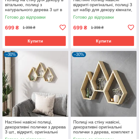
вітальню, полиці з
відкриті оригінальні, полиці 3
натурального дерева 3 шт в
шт набір для декору кімнати,
комплекті, настінні полиці в
полички на стіну
Готово до відправки
Готово до відправки
будинок
699
699
₴
₴
1 398 ₴
1 398 ₴
Купити
Купити
–30%
–30%
Настінні навісні полиці,
Полиці на стіну навісні,
декоративні полички з дерева
декоративні оригінальні
3 шт., відкриті, оригінальні
полички з дерева, комплект з
для стіни.
трьох штук.