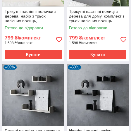
Трикутні настінні полички з
Трикутні настінні полиці з
дерева, набір з трьох
дерева для дому, комплект з
навісних полиць,
трьох навісних полиць.
декоративних для стіни
Готово до відправки
Готово до відправки
799
799
₴/комплект
₴/комплект
1 598 ₴/комплект
1 598 ₴/комплект
Купити
Купити
–50%
–50%
Полиці на стіну для декору в
Настінні полиці навісні