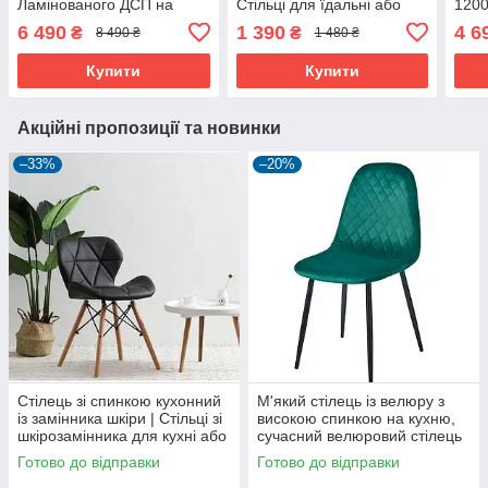
Ламінованого ДСП на
Стільці для їдальні або
1200
металевому каркасі
кафе на металевих ніжках
кухо
6 490
1 390
4 6
₴
₴
8 490 ₴
1 480 ₴
мет
Купити
Купити
Акційні пропозиції та новинки
–33%
–20%
Стілець зі спинкою кухонний
М'який стілець із велюру з
із замінника шкіри | Стільці зі
високою спинкою на кухню,
шкірозамінника для кухні або
сучасний велюровий стілець
їдальні в сучасному дизайні
із темними металевими
Готово до відправки
Готово до відправки
ніжками