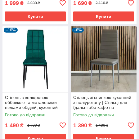
1 999
1 690
₴
₴
2 999 ₴
2 110 ₴
Купити
Купити
–16%
–6%
Стілець з велюровою
Стілець зі спинкою кухонний
оббивкою та металевими
з поліуретану | Стільці для
ніжками обідній, кухонний
їдальні або кафе на
м'який стілець зі спинкою
металевих ніжках
Готово до відправки
Готово до відправки
велюр
1 490
1 390
₴
₴
1 780 ₴
1 480 ₴
Купити
Купити