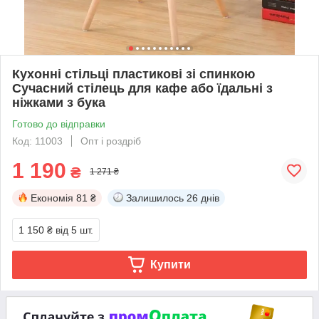
Кухонні стільці пластикові зі спинкою
Сучасний стілець для кафе або їдальні з
ніжками з бука
Готово до відправки
Код: 11003
Опт і роздріб
1 190
₴
1 271 ₴
Економія
81 ₴
Залишилось
26 днів
1 150 ₴
від 5 шт.
Купити