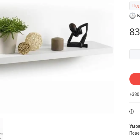
Під
В
83
+380
пов