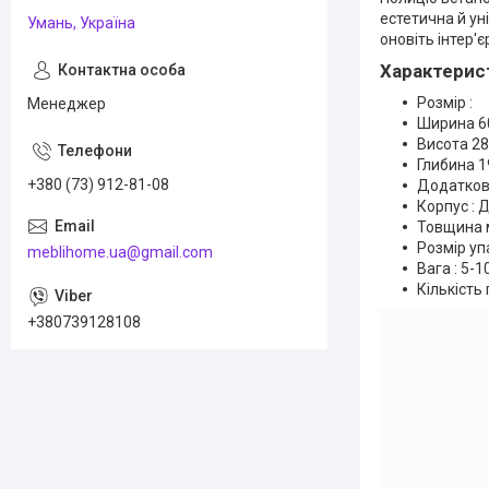
естетична й ун
Умань, Україна
оновіть інтер'є
Характерис
Розмір :
Менеджер
Ширина 6
Висота 2
Глибина 
+380 (73) 912-81-08
Додатков
Корпус : 
Товщина м
Розмір упа
meblihome.ua@gmail.com
Вага : 5-1
Кількість 
+380739128108