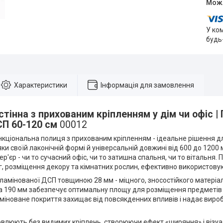
У ко
будь
Характеристики
Інформація для замовлення
тінна з прихованим кріпленням у дім чи офіс | 
СП 60-120 см
00012
нкціональна полиця з прихованим кріпленням - ідеальне рішення для 
ки своїй лаконічній формі й універсальній довжині від 600 до 1200
тер'єр - чи то сучасний офіс, чи то затишна спальня, чи то вітальня.
г, розміщення декору та кімнатних рослин, ефективно використову
ламінованої ДСП товщиною 28 мм - міцного, зносостійкого матеріалу
на 190 мм забезпечує оптимальну площу для розміщення предметі
аміноване покриття захищає від повсякденних впливів і надає вир
люють без видимих кріплень, створюючи ефект «ширяння» і візуал