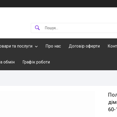
овари та послуги
Про нас
Договір оферти
Конт
а обмін
Графік роботи
Пол
дім
60-