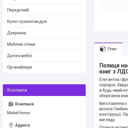
Передпокій
Кухні і кухонні модулі
Дзеркала
Меблеві стінки
Опис
Дитячі меблі
Полиця нас
Органайзери
книг з ЛД
Елегантна і фу
порядок. Завдя
в будь-який ін
зберігання кни
Виготовлена з 
вологи. Глиби
Mebel Home
конструкції. Л
вигляду.
Полицю встанов