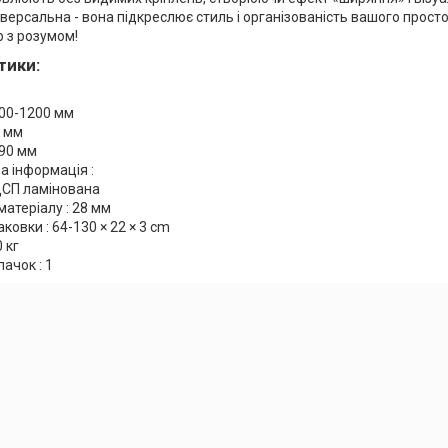
іверсальна - вона підкреслює стиль і організованість вашого просто
р з розумом!
тики:
00-1200 мм
8 мм
190 мм
а інформація :
ДСП ламінована
атеріалу : 28 мм
ковки : 64-130 × 22 × 3 cm
0 кг
пачок : 1