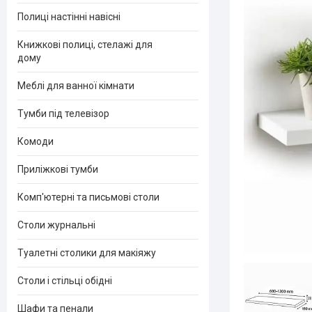
Полиці настінні навісні
Книжкові полиці, стелажі для
дому
Меблі для ванної кімнати
Тумби під телевізор
Комоди
Приліжкові тумби
Комп'ютерні та письмові столи
Столи журнальні
Туалетні столики для макіяжу
Столи і стільці обідні
Шафи та пенали