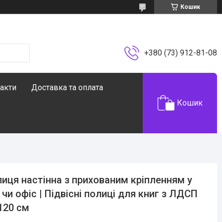
Кошик
+380 (73) 912-81-08
акти
Доставка та оплата
Кошик
иця настінна з прихованим кріпленням у
 чи офіс | Підвісні полиці для книг з ЛДСП
120 см