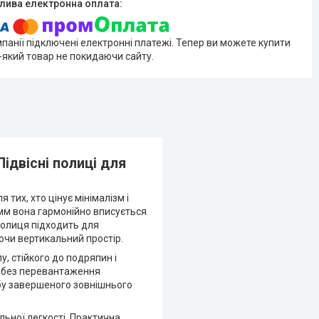
мпанії підключені електронні платежі. Тепер ви можете купити
-який товар не покидаючи сайту.
Підвісні полиці для
тих, хто цінує мінімалізм і
 мм вона гармонійно вписується
 Полиця підходить для
ючи вертикальний простір.
, стійкого до подряпин і
в без перевантаження
обу завершеного зовнішнього
ьної легкості. Практична,