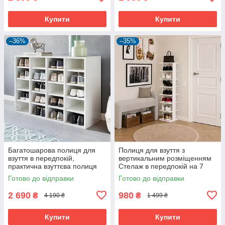
Купити
Купити
–36%
–35%
Багатошарова полиця для
Полиця для взуття з
взуття в передпокій,
вертикальним розміщенням
практична взуттєва полиця
Стелаж в передпокій на 7
на 20 відділень в
секцій
Готово до відправки
Готово до відправки
роздягальню з ЛДСП
2 690
980
₴
₴
4 190 ₴
1 499 ₴
Купити
Купити