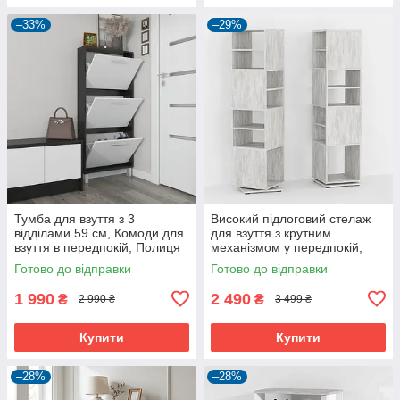
–33%
–29%
Тумба для взуття з 3
Високий підлоговий стелаж
відділами 59 см, Комоди для
для взуття з крутним
взуття в передпокій, Полиця
механізмом у передпокій,
для взуття збоку в коридор
взуттєва полиця для дому на
Готово до відправки
Готово до відправки
7 осередків
1 990
2 490
₴
₴
2 990 ₴
3 499 ₴
Купити
Купити
–28%
–28%