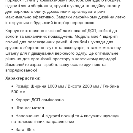
порядок і стиль у компактному просторі. Він вдало поєднує
відкриті зони зберігання, зручні шухляди та надійну штангу
для верхнього одягу, дозволяючи організувати речі
максимально ефективно. Завдяки лаконічному дизайну легко
інтегрується в будь-який інтер'єр передпокою.
Корпус виготовлено з якісної ламінованої ДСП, стійкої до
вологи та механічних пошкоджень. Модель має 4 відкриті
полиці для повсякденних речей, 4 глибокі шухляди для
зручного зберігання взуття та аксесуарів, а також металеву
штангу для підвішування верхнього одягу. Це оптимальне
рішення для організації простору в невеликому коридорі.
Замовляйте зараз - зробіть вашу оселю зручною та
впорядкованою!
Характеристики:
Розмір: Ширина 1000 мм / Висота 2200 мм / Глибина
500 мм
Корпус: ДСП ламінована
Штанга: метал
Наповнення: 4 відкриті полиці та 4 висувних шухляди
на телескопічних направляючих
Вага: 85 кг