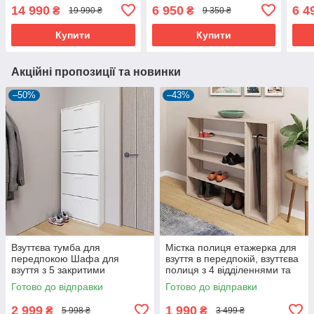
полицями та 4 штангами
передпокій Гардеробні з
шухл
14 990
6 950
6 4
₴
₴
19 990 ₴
9 350 ₴
Ламінованого ДСП 140 см
гард
Купити
Купити
Акційні пропозиції та новинки
–50%
–43%
Взуттєва тумба для
Містка полиця етажерка для
передпокою Шафа для
взуття в передпокій, взуттєва
взуття з 5 закритими
полиця з 4 відділеннями та
відділеннями
тримачем для парасольки в
Готово до відправки
Готово до відправки
будинок
2 999
1 990
₴
₴
5 998 ₴
3 499 ₴