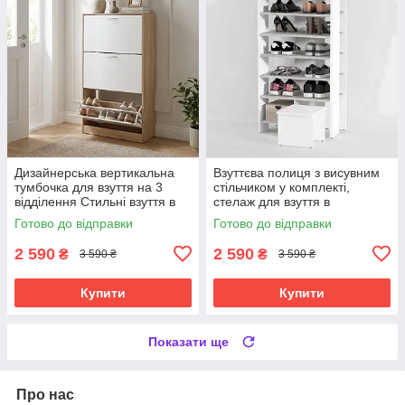
Дизайнерська вертикальна
Взуттєва полиця з висувним
тумбочка для взуття на 3
стільчиком у комплекті,
відділення Стильні взуття в
стелаж для взуття в
передпокій
передпокій з 6 полицями з
Готово до відправки
Готово до відправки
ЛДСП
2 590
2 590
₴
₴
3 590 ₴
3 590 ₴
Купити
Купити
Показати ще
Про нас