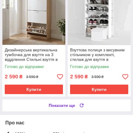
Дизайнерська вертикальна
Взуттєва полиця з висувним
тумбочка для взуття на 3
стільчиком у комплекті,
відділення Стильні взуття в
стелаж для взуття в
передпокій
передпокій з 6 полицями з
Готово до відправки
Готово до відправки
ЛДСП
2 590
2 590
₴
₴
3 590 ₴
3 590 ₴
Купити
Купити
Показати ще
Про нас