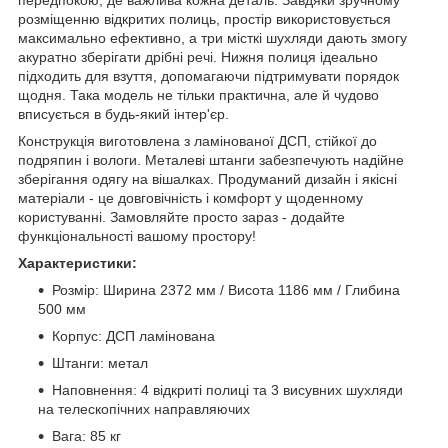
передпокою, де важлива кожна деталь. Завдяки зручному
розміщенню відкритих полиць, простір використовується
максимально ефективно, а три місткі шухляди дають змогу
акуратно зберігати дрібні речі. Нижня полиця ідеально
підходить для взуття, допомагаючи підтримувати порядок
щодня. Така модель не тільки практична, але й чудово
вписується в будь-який інтер'єр.
Конструкція виготовлена з ламінованої ДСП, стійкої до
подряпин і вологи. Металеві штанги забезпечують надійне
зберігання одягу на вішалках. Продуманий дизайн і якісні
матеріали - це довговічність і комфорт у щоденному
користуванні. Замовляйте просто зараз - додайте
функціональності вашому простору!
Характеристики:
Розмір: Ширина 2372 мм / Висота 1186 мм / Глибина
500 мм
Корпус: ДСП ламінована
Штанги: метал
Наповнення: 4 відкриті полиці та 3 висувних шухляди
на телескопічних направляючих
Вага: 85 кг