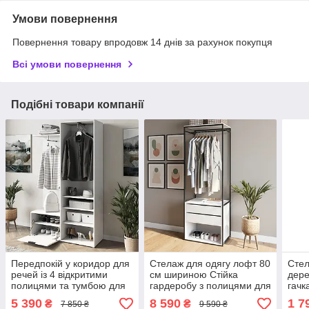
Умови повернення
Повернення товару впродовж 14 днів за рахунок покупця
Всі умови повернення
Подібні товари компанії
Передпокій у коридор для
Стелаж для одягу лофт 80
Стел
речей із 4 відкритими
см шириною Стійка
дере
полицями та тумбою для
гардеробу з полицями для
гачк
взуття Малогабаритна
взуття та головних уборів
відк
5 390
8 590
1 7
₴
₴
7 850 ₴
9 590 ₴
стійка гардероба
взут