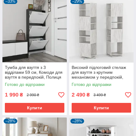
–33%
–29%
Тумба для взуття з 3
Високий підлоговий стелаж
відділами 59 см, Комоди для
для взуття з крутним
взуття в передпокій, Полиця
механізмом у передпокій,
для взуття збоку в коридор
взуттєва полиця для дому на
Готово до відправки
Готово до відправки
7 осередків
1 990
2 490
₴
₴
2 990 ₴
3 499 ₴
Купити
Купити
–28%
–28%