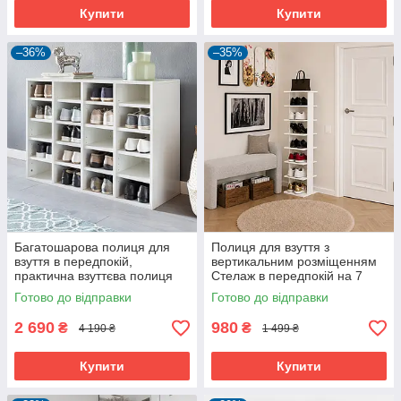
Купити
Купити
–36%
–35%
Багатошарова полиця для
Полиця для взуття з
взуття в передпокій,
вертикальним розміщенням
практична взуттєва полиця
Стелаж в передпокій на 7
на 20 відділень в
секцій
Готово до відправки
Готово до відправки
роздягальню з ЛДСП
2 690
980
₴
₴
4 190 ₴
1 499 ₴
Купити
Купити