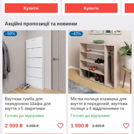
Купити
Купити
Акційні пропозиції та новинки
–50%
–43%
Взуттєва тумба для
Містка полиця етажерка для
передпокою Шафа для
взуття в передпокій, взуттєва
взуття з 5 закритими
полиця з 4 відділеннями та
відділеннями
тримачем для парасольки в
Готово до відправки
Готово до відправки
будинок
2 999
1 990
₴
₴
5 998 ₴
3 499 ₴