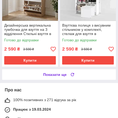
Дизайнерська вертикальна
Взуттєва полиця з висувним
тумбочка для взуття на 3
стільчиком у комплекті,
відділення Стильні взуття в
стелаж для взуття в
передпокій
передпокій з 6 полицями з
Готово до відправки
Готово до відправки
ЛДСП
2 590
2 590
₴
₴
3 590 ₴
3 590 ₴
Купити
Купити
Показати ще
Про нас
100% позитивних з 271 відгука за рік
Працює з 19.03.2024