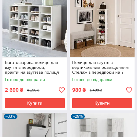
Багатошарова полиця для
Полиця для взуття з
взуття в передпокій,
вертикальним розміщенням
практична взуттєва полиця
Стелаж в передпокій на 7
на 20 відділень в
секцій
Готово до відправки
Готово до відправки
роздягальню з ЛДСП
2 690
980
₴
₴
4 190 ₴
1 499 ₴
Купити
Купити
–33%
–29%