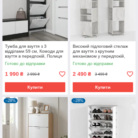
Тумба для взуття з 3
Високий підлоговий стелаж
відділами 59 см, Комоди для
для взуття з крутним
взуття в передпокій, Полиця
механізмом у передпокій,
для взуття збоку в коридор
взуттєва полиця для дому на
Готово до відправки
Готово до відправки
7 осередків
1 990
2 490
₴
₴
2 990 ₴
3 499 ₴
Купити
Купити
–28%
–28%