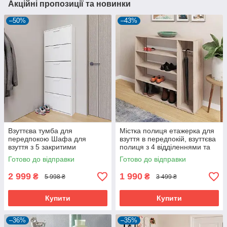
Акційні пропозиції та новинки
–50%
–43%
Взуттєва тумба для
Містка полиця етажерка для
передпокою Шафа для
взуття в передпокій, взуттєва
взуття з 5 закритими
полиця з 4 відділеннями та
відділеннями
тримачем для парасольки в
Готово до відправки
Готово до відправки
будинок
2 999
1 990
₴
₴
5 998 ₴
3 499 ₴
Купити
Купити
–36%
–35%