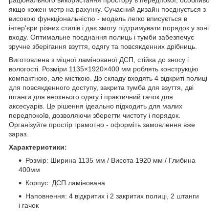
раціонального використання простору в передпокої, особливо
якщо кожен метр на рахунку. Сучасний дизайн поєднується з
високою функціональністю - модель легко вписується в
інтер'єри різних стилів і дає змогу підтримувати порядок у зоні
входу. Оптимальне поєднання полиць і тумби забезпечує
зручне зберігання взуття, одягу та повсякденних дрібниць.
Виготовлена з міцної ламінованої ДСП, стійка до зносу і
вологості. Розміри 1135×1920×400 мм роблять конструкцію
компактною, але місткою. До складу входять 4 відкриті полиці
для повсякденного доступу, закрита тумба для взуття, дві
штанги для верхнього одягу і практичний гачок для
аксесуарів. Це рішення ідеально підходить для малих
передпокоїв, дозволяючи зберегти чистоту і порядок.
Організуйте простір грамотно - оформіть замовлення вже
зараз.
Характеристики:
Розмір: Ширина 1135 мм / Висота 1920 мм / Глибина
400мм
Корпус: ДСП ламінована
Наповнення: 4 відкритих і 2 закритих полиці, 2 штанги
і гачок