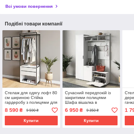
Всі умови повернення
Подібні товари компанії
Стелаж для одягу лофт 80
Сучасний передпокій із
Стел
см шириною Стійка
закритими полицями
дере
гардеробу з полицями для
Шафа вішалка в
гачк
взуття та головних уборів
передпокій Гардеробні з
відк
8 590
6 950
1 7
₴
₴
9 590 ₴
9 350 ₴
Ламінованого ДСП 140 см
взут
Купити
Купити