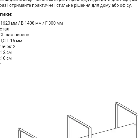
аз і отримайте практичне і стильне рішення для дому або офісу.
тики:
 1620 мм / В 1408 мм / Г 300 мм
Метал
СП ламінована
ДСП: 16 мм
пачок: 2
х12 см
х10 см
г