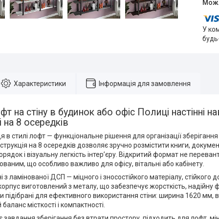
У ко
будь
Характеристики
Інформація для замовлення
т на стіну в будинок або офіс Полиці настінні нав
і на 8 осередків
я в стилі лофт — функціональне рішення для організації зберігання 
струкція на 8 осередків дозволяє зручно розмістити книги, докумен
рядок і візуальну легкість інтер’єру. Відкритий формат не переван
ованим, що особливо важливо для офісу, вітальні або кабінету.
і з ламінованої ДСП — міцного і зносостійкого матеріалу, стійкого 
орпус виготовлений з металу, що забезпечує жорсткість, надійну ф
и підібрані для ефективного використання стіни: ширина 1620 мм, 
баланс місткості і компактності.
 завдання зберігання без втрати простору, підходить для лофт, міні