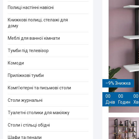
Полиці настінні навісні
Книжкові полиці, стелажі для
дому
Меблі для ванної кімнати
Тумби під телевізор
Комоди
Приліжкові тумби
–9%
Комп'ютерні та письмові столи
0
0
0
0
0
0
Столи журнальні
Днів
Годин
Хв
Туалетні столики для макіяжу
Столи і стільці обідні
Шафи та пенали