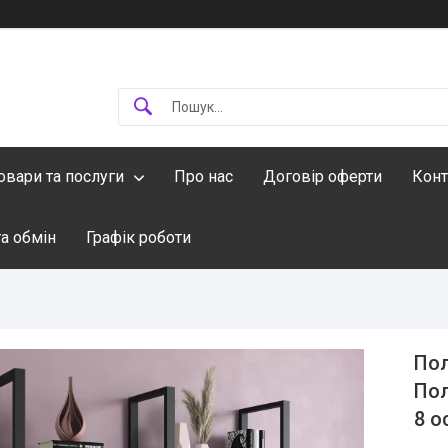
овари та послуги
Про нас
Договір оферти
Конт
а обмін
Графік роботи
Пол
Пол
8 о