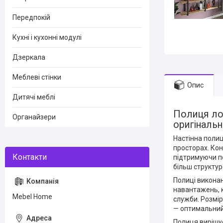
Передпокій
Кухні і кухонні модулі
Дзеркала
Меблеві стінки
Опис
Дитячі меблі
Полиця лоф
Органайзери
оригінальн
Настінна полиц
просторах. Кон
підтримуючи по
більш структур
Полиці виконан
навантажень, к
Mebel Home
служби. Розмір
— оптимальний 
Полиця вирішує