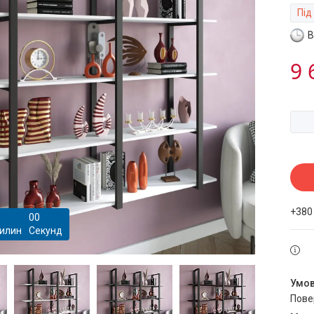
Під
В
9 
+380
0
0
илин
Секунд
пов