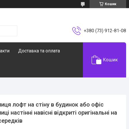
Кошик
+380 (73) 912-81-08
акти
Доставка та оплата
Кошик
иця лофт на стіну в будинок або офіс
иці настінні навісні відкриті оригінальні на
середків